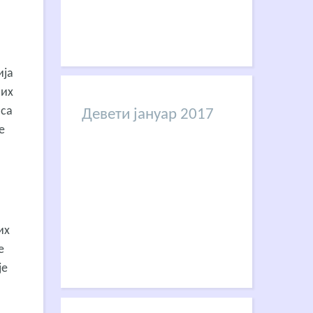
ија
них
 са
Девети јануар 2017
е
их
е
је