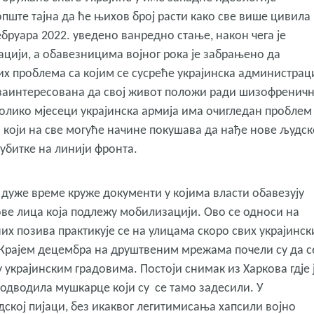
опште тајна да ће њихов број расти како све више цивила
фебруара 2022. уведено ванредно стање, након чега је
ацији, а обавезницима војног рока је забрањено да
их проблема са којим се сусреће украјинска администрац
је заинтересована да свој живот положи ради шизофренич
колико мјесеци украјинска армија има очигледан проблем
 који на све могуће начине покушава да нађе нове људск
губитке на линији фронта.
дуже време круже документи у којима власти обавезују
ве лица која подлежу мобилизацији. Ово се односи на
х позива практикује се на улицама скоро свих украјинск
 Крајем децембра на друштвеним мрежама почели су да с
украјинским градовима. Постоји снимак из Харкова гдје 
 одводила мушкарце који су се тамо задесили. У
дској пијаци, без икаквог легитимисања хапсили војно