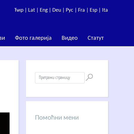
Ћир |
Lat |
Eng |
Deu |
Рус |
Fra |
Esp |
Ita
ви
Фото галерија
Видео
Статут
Помоћни мени