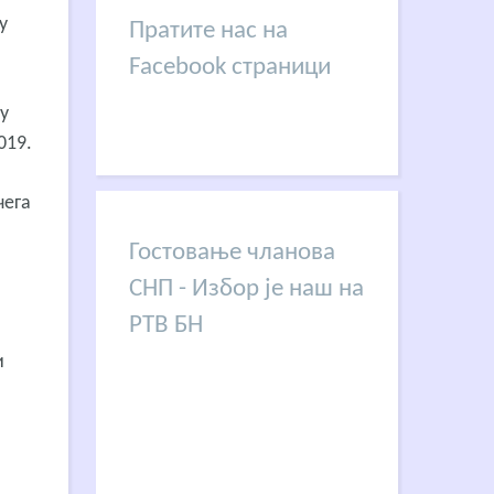
у
Пратите нас на
Facebook страници
у
019.
чега
Гостовање чланова
СНП - Избор је наш на
РТВ БН
и