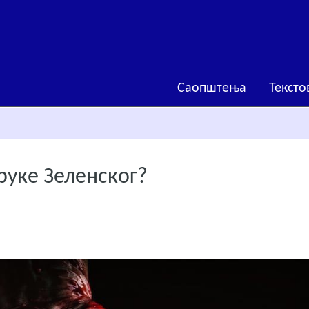
Саопштења
Тексто
руке Зеленског?