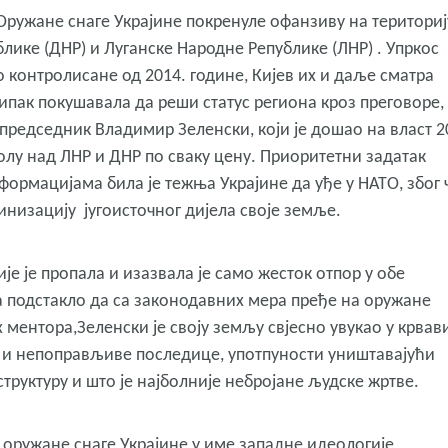
Оружане снаге Украјине покренуле офанзиву на териториј
ке (ДНР) и Луганске Народне Републике (ЛНР) . Упркос
 контролисане од 2014. године, Кијев их и даље сматра
 ипак покушавала да реши статус региона кроз преговоре, 
председник Владимир Зеленски, који је дошао на власт 2
олу над ЛНР и ДНР по сваку цену. Приоритетни задатак
рмацијама била је тежња Украјине да уђе у НАТО, због 
јинизацију југоисточног дијела своје земље.
е је пропала и изазвала је само жесток отпор у обе
ка подстакло да са законодавних мера пређе на оружане
ментора,Зеленски је своју земљу свјесно увукао у крвав
не и непоправљиве последице, употпуности уништавајући
труктуру и што је најболније небројане људске жртве.
у оружане снаге Украјине у име западне идеологије