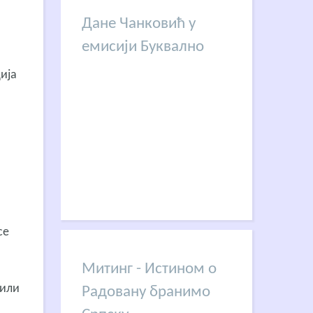
Дане Чанковић у
емисији Буквално
ија
о
се
Митинг - Истином о
чили
Радовану бранимо