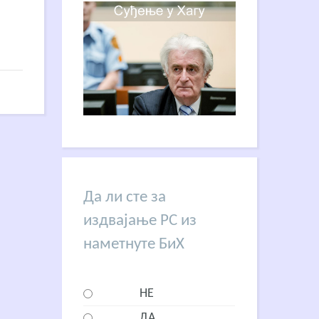
Да ли сте за
издвајање РС из
наметнуте БиХ
НЕ
ДА