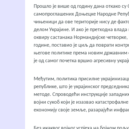
Прошло је више од годину дана откако су 
самопроглашених Доњецке Hародне Републи
чињеници да ове територије нису де факто
делом Украјине. И ако је претходна влада
оквиру састанака Нормандијске четворке, 
године, поставио је циљ да поврати контр
његове политике према новим државним фо
је од самог почетка вршио агресивну укра
Међутим, политика присилне украјинизациј
републике, што је украјинског председни
методе. Спроводећи инструкције западних 
војни сукоб који је изазвао катастрофал
економију своје земље, разарајући инфрас
Без икаквог војног успјеха на бојном пољ