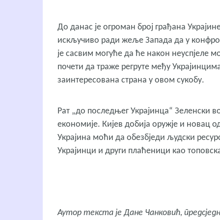
До данас је огроман број грађана Украјине 
искључиво ради жеље Запада да у конфрон
је сасвим могуће да ће након неуспјеле м
почети да траже регруте међу Украјинцима
заинтересована страна у овом сукобу.
Рат „до последњег Украјинца“ Зеленски во
економије. Кијев добија оружје и новац о
Украјина моћи да обезбједи људски ресурс
Украјинци и други плаћеници као топовска
Аутор
текста је
Дане Чанковић
, предсјед