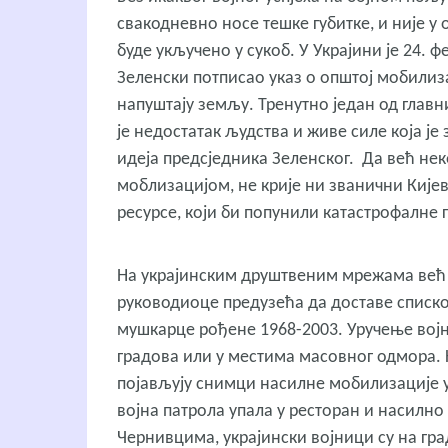
свакодневно носе тешке губитке, и није у 
буде укључено у сукоб. У Украјини је 24. 
Зеленски потписао указ о општој мобилиз
напуштају земљу. Тренутно један од главн
је недостатак људства и живе силе која 
идеја предсједника Зеленског. Да већ не
моблизацијом, не крије ни званични Кијев
ресурсе, који би попунили катастрофалне 
На украјинским друштвеним мрежама већ 
руководиоце предузећа да доставе списко
мушкарце рођене 1968-2003. Уручење војни
градова или у местима масовног одмора.
појављују снимци насилне мобилизације у 
војна патрола упала у ресторан и насилно
Чернивцима, украјински војници су на гра