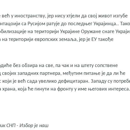
већ у иностранству, јер нису хтјели да свој живот изгубе
тацоији са Русијом ратује до последњег Украјинца.. Так
обилизације на територији Украјине Оружане снаге Украј
 на територији европских земаља, јер је ЕУ такође
диће без обзира на све, па чак и на штету сопствене
д својих западних партнера, међутим питање је да ли ће
 који је већ сада увелико дефицитаран. Западу су потреб
 храна, која ће гинути на фронту у име његових интереса
ник СНП - Избор је наш