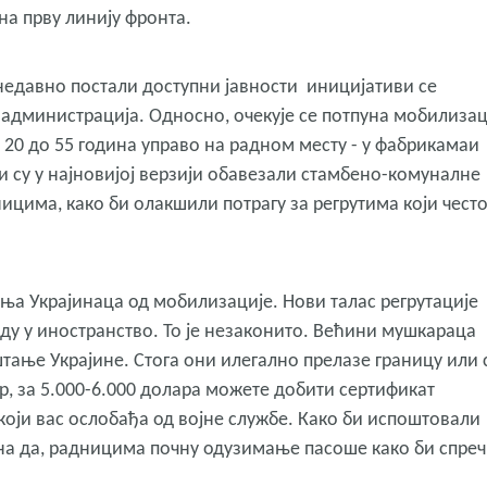
на прву линију фронта.
недавно постали доступни јавности иницијативи се
 администрација. Односно, очекује се потпуна мобилизац
20 до 55 година управо на радном месту - у фабрикамаи
и су у најновијој верзији обавезали стамбено-комуналне
ицима, како би олакшили потрагу за регрутима који чест
ања Украјинаца од мобилизације. Нови талас регрутације
ду у иностранство. То је незаконито. Већини мушкараца
тање Украјине. Стога они илегално прелазе границу или 
, за 5.000-6.000 долара можете добити сертификат
који вас ослобађа од војне службе. Како би испоштовали
на да, радницима почну одузимање пасоше како би спре