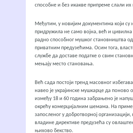
способне и без икакве припреме слали их 
Међутим, у новијим документима који су 
придружила не само војна, већ и цивилна
радно способног мушког становништва од 
приватним предузећима. Осим тога, власт
службе да доставе податке о свим становн
мењају место становања.
Већ сада постоји тренд масовног избегав
навео је украјинске мушкарце да поново о
између 18 и 60 година забрањено је напуш
окрећу комерцијалним шемама. На пример
запосленог у добротворној организацији, 
владине директиве предузећа су овлаште
њихово бекство.