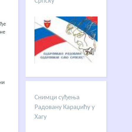
Српску
ође
ине
ни
.
Снимци суђења
Радовану Караџићу у
Хагу