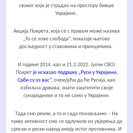
сваког који је страдао на простору бивше
Украјине.
Акција Покрета, која се с правом може назива
„То се зове слобода“, показује његову
досљедност у ставовима и принципима.
И године 2014. као и 21.2.2022. (уочи СВО)
Покрет
је исказао подршку „Руси у Украјини,
Срби су уз вас“
, очекујући да ће Русија, као
озбиљна држава, знати заштитити своје
сународнике и то не само у Украјини.
Тада смо рекли, а то и сада понављамо: - На
такву активност смо се одлучили из увјерења да
српски и руски народ имају истог противника. И