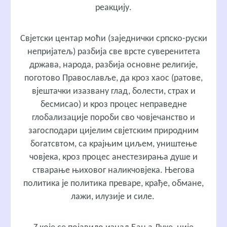
реакцију.
Свјетски центар моћи (заједнички српско-руски
непријатељ) разбија све врсте суверенитета
држава, народа, разбија основне религије,
поготово Православље, да кроз хаос (ратове,
вјештачки изазвану глад, болести, страх и
бесмисао) и кроз процес неправедне
глобализације пороби сво човјечанство и
загосподари цијелим свјетским природним
богатсвтом, са крајњим циљем, уништење
човјека, кроз процес анестезирања душе и
стварање њиховог наликчовјека. Његова
политика је политика преваре, крађе, обмане,
лажи, илузије и силе.