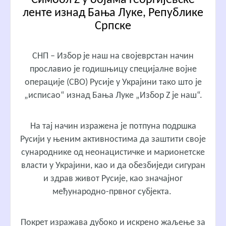
ленте изнад Бања Луке, Републике
Српске
СНП – Избор је наш на својеврстан начин
прославио је годишњицу специјалне војне
операције (СВО) Русије у Украјини тако што је
„исписао“ изнад Бања Луке „Избор Z је наш“.
На тај начин изражена је потпуна подршка
Русији у њеним активностима да заштити своје
сународнике од неонацистичке и марионетске
власти у Украјини, као и да обезбиједи сигуран
и здрав живот Русије, као значајног
међународно-првног субјекта.
Покрет изражава дубоко и искрено жаљење за