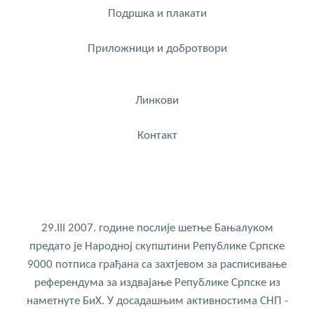
Подршка и плакати
Приложници и добротвори
Линкови
Контакт
29.III 2007. године послије шетње Бањалуком
предато је Народној скупштини Републике Српске
9000 потписа грађана са захтјевом за расписивање
референдума за издвајање Републике Српске из
наметнуте БиХ. У досадашњим активностима СНП -