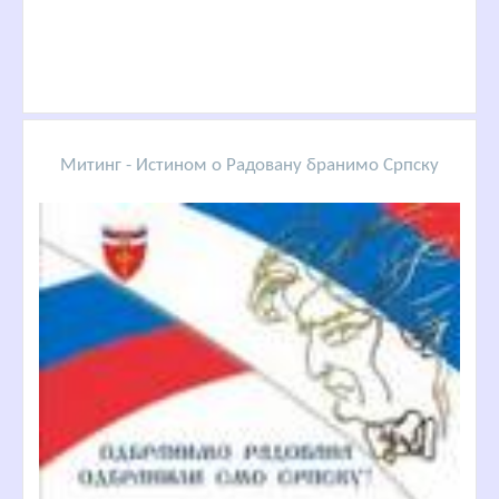
Митинг - Истином о Радовану бранимо Српску