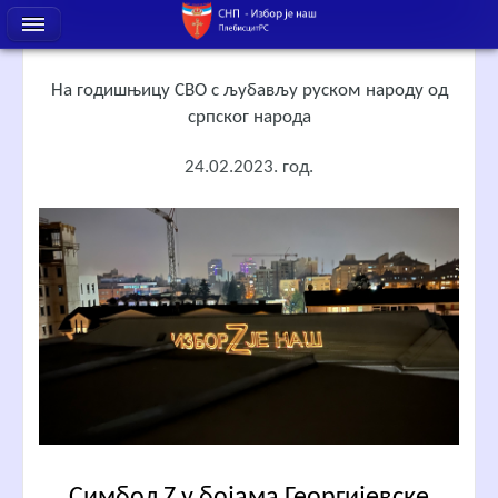
На годишњицу СВО с љубављу руском народу од
српског народа
24.02.2023. год.
Симбол Z у бојама Георгијевске