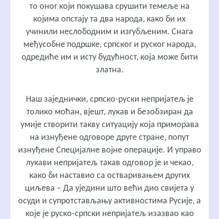
то оног који покушава срушити темеље на
којима опстају та два народа, како би их
учинили неслободним и изгубљеним. Снага
међусобне подршке, српског и руског народа,
одредиће им и исту будућност, која може бити
златна.
Наш заједнички, српско-руски непријатељ је
толико моћан, вјешт, лукав и безобзиран да
умије створити такву ситуацију која приморава
на изнуђене одговоре друге стране, попут
изнуђене Специјалне војне операције. И управо
лукави непријатељ такав одговор је и чекао,
како би наставио са остваривањем других
циљева – Да уједини што већи дио свијета у
осуди и супротстављању активностима Русије, а
које је руско-српски непријатељ изазвао као