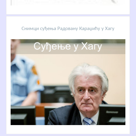
Снимци суђења Радовану Караџићу у Хагу