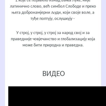
Z које се појавило изнад Бања Луке, није
латинично слово, већ симбол Слободе и преко
њега добронамјерни људи, који своје воле, а
туђе поптују, ослушкују -
У строј, у строј, у строј за народ свој и за
праведније човјечанство и глобализацију која
може бити природна и праведна.
ВИДЕО