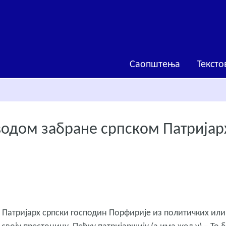
Саопштења
Тексто
одом забране српском Патријар
т Патријарх српски господин Порфирије из политичких или