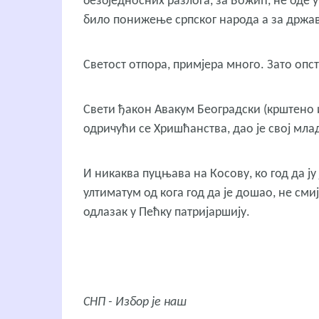
безбједносних разлога, за Божић, не оде у
било понижење српског народа а за државн
Светост отпора, примјера много. Зато опс
Свети ђакон Авакум Београдски (крштено 
одричући се Хришћанства, дао је свој мла
И никаква пуцњава на Косову, ко год да ју ј
ултиматум од кога год да је дошао, не сми
одлазак у Пећку патријаршију.
СНП - Избор је наш