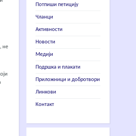
би
Потпиши петицију
Чланци
Активности
Новости
, не
Медији
Подршка и плакати
који
Приложници и добротвори
а
Линкови
Контакт