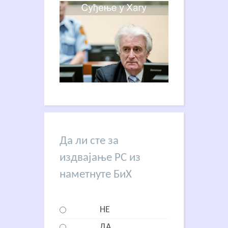
Да ли сте за
издвајање РС из
наметнуте БиХ
НЕ
ДА