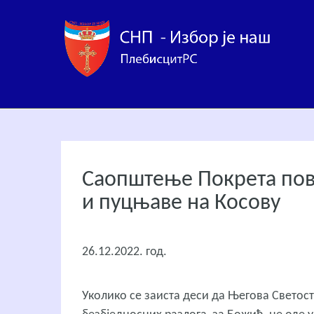
Саопштење Покрета пов
и пуцњаве на Косову
26.12.2022. год.
Уколико се заиста деси да Његова Светос