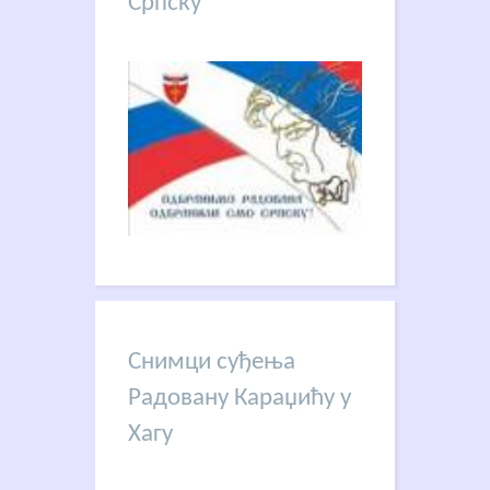
Српску
Снимци суђења
Радовану Караџићу у
Хагу