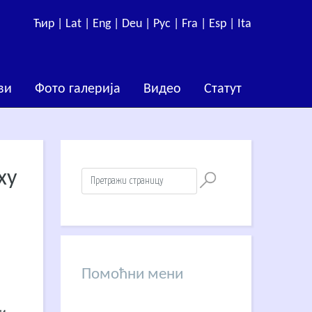
Ћир |
Lat |
Eng |
Deu |
Рус |
Fra |
Esp |
Ita
ви
Фото галерија
Видео
Статут
ху
Помоћни мени