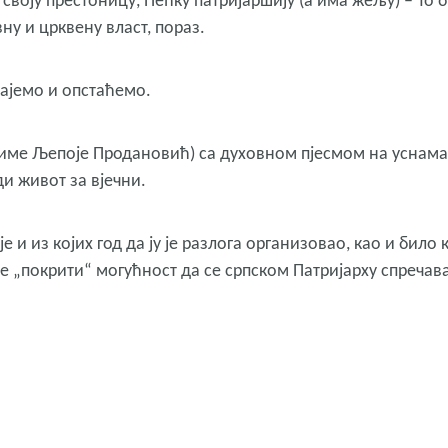
 своју престоницу, Пећку патријаршију (а има жељу) – То 
у и црквену власт, пораз.
тајемо и опстаћемо.
име Љепоје Продановић) са духовном пјесмом на уснама
ди живот за вјечни.
е и из којих год да ју је разлога организовао, као и било 
је „покрити“ могућност да се српском Патријарху спречав