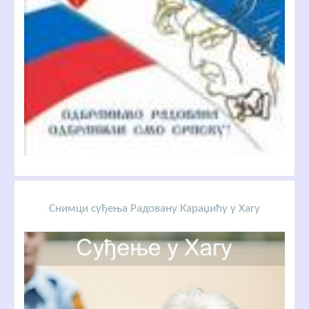
Снимци суђења Радовану Караџићу у Хагу