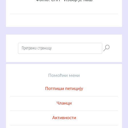
Помоћни мени
Потпиши петицију
Чланци
Активности