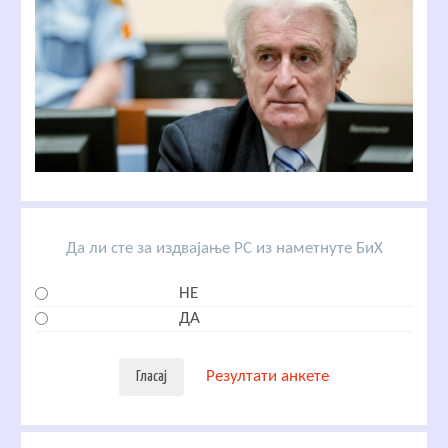
Да ли сте за издвајање РС из наметнуте БиХ
НЕ
ДА
Резултати анкете