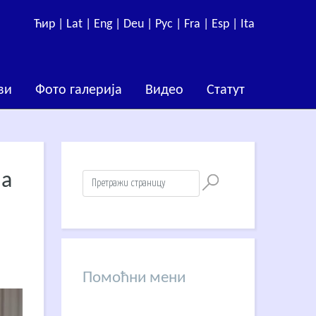
Ћир |
Lat |
Eng |
Deu |
Рус |
Fra |
Esp |
Ita
ви
Фото галерија
Видео
Статут
ја
Помоћни мени