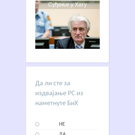
Да ли сте за
издвајање РС из
наметнуте БиХ
НЕ
ДА