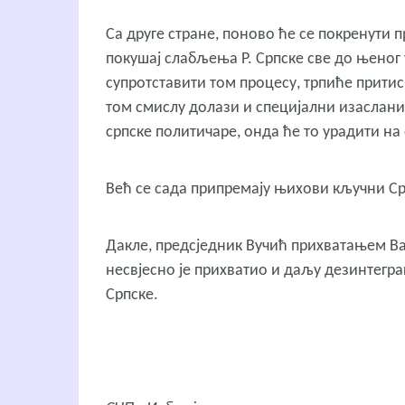
Са друге стране, поново ће се покренути 
покушај слабљења Р. Српске све до њеног 
супротставити том процесу, трпиће прити
том смислу долази и специјални изаслани
српске политичаре, онда ће то урадити н
Већ се сада припремају њихови кључни Ср
Дакле, предсједник Вучић прихватањем В
несвјесно је прихватио и даљу дезинтегра
Српске.