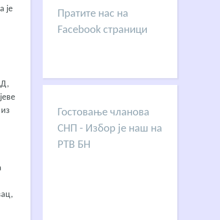
а је
Пратите нас на
Facebook страници
АД,
јеве
 из
Гостовање чланова
СНП - Избор је наш на
РТВ БН
а
вац,