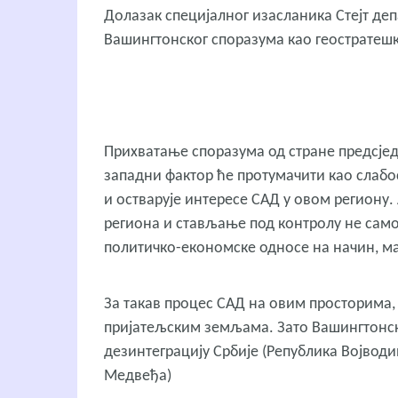
Долазак специјалног изасланика Стејт де
Вашингтонског споразума као геостратеш
Прихватање споразума од стране предсјед
западни фактор ће протумачити као слабос
и остварује интересе САД у овом региону.
региона и стављање под контролу не само 
политичко-економске односе на начин, ма
За такав процес САД на овим просторима,
пријатељским земљама. Зато Вашингтонски
дезинтеграцију Србије (Република Војводи
Медвеђа)