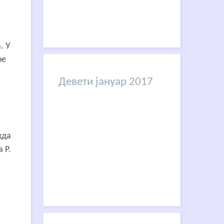
. У
ре
Девети јануар 2017
жда
 Р.