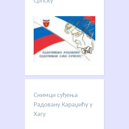
Српску
Снимци суђења
Радовану Караџићу у
Хагу