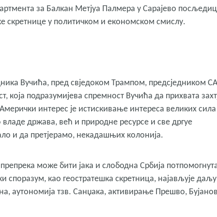
партмента за Балкан Метјуа Палмера у Сарајево посљедиц
ке скретнице у политичком и економском смислу.
ника Вучића, пред свједоком Трампом, предсједником С
т, која подразумијева спремност Вучића да прихвата захт
 Амерички интерес је истискивање интереса великих сила
владе држава, већ и природне ресурсе и све дргуе
ло и да претјерамо, некадашњих колонија.
 препрека може бити јака и слободна Србија потпомогнут
 споразум, као геостратешка скретница, најављује даљу
на, аутономија тзв. Санџака, активирање Прешво, Бујано