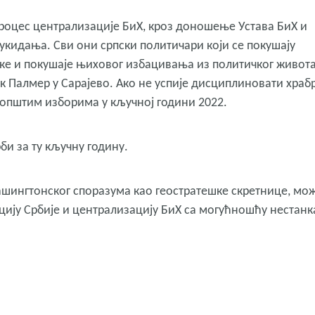
процес централизације БиХ, кроз доношење Устава БиХ и
укидања. Сви они српски политичари који се покушају
ске и покушаје њиховог избацивања из политичког живота
к Палмер у Сарајево. Ако не успије дисциплиновати храб
а општим изборима у кључној години 2022.
би за ту кључну годину.
ашингтонског споразума као геостратешке скретнице, мо
цију Србије и централизацију БиХ са могућношћу нестанка