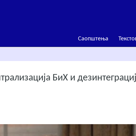
Саопштења
Тексто
нтрализација БиХ и дезинтеграци