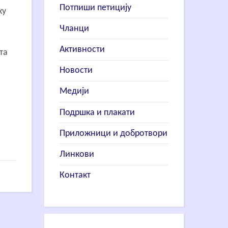
Потпиши петицију
ку
Чланци
Активности
шта
Новости
Медији
Подршка и плакати
Приложници и добротвори
Линкови
Контакт