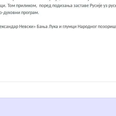
ци. Том приликом, поред подизања заставе Русије уз рус
о-духовни програм.
«Александар Невски» Бања Лука и глумци Народног позори