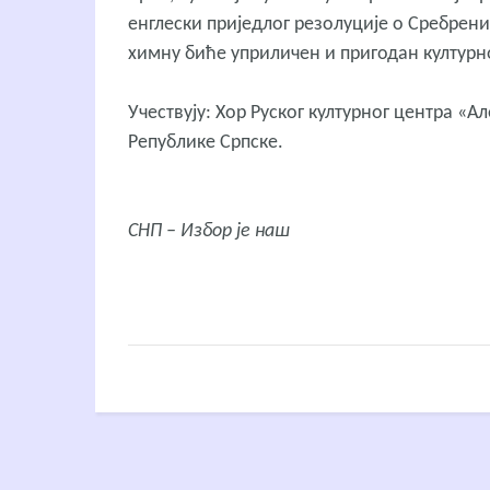
енглески приједлог резолуције о Сребрени
химну биће уприличен и пригодан културн
Учествују: Хор Руског културног центра 
Републике Српске.
СНП – Избор је наш