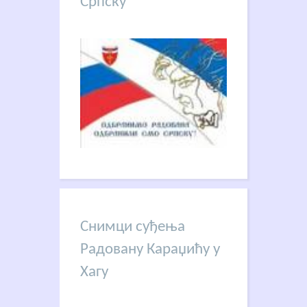
Српску
Снимци суђења
Радовану Караџићу у
Хагу