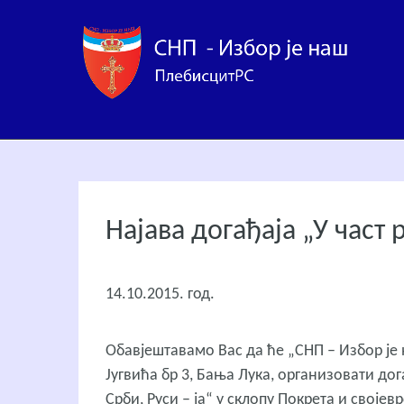
Најава догађаја „У част 
14.10.2015. год.
Обавјештавамо Вас да ће „СНП – Избор је н
Југвића бр 3, Бања Лука, организовати дог
Срби, Руси – ја“ у склопу Покрета и својев