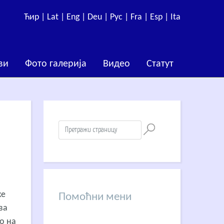
Ћир |
Lat |
Eng |
Deu |
Рус |
Fra |
Esp |
Ita
ви
Фото галерија
Видео
Статут
ке
Помоћни мени
ва
то на