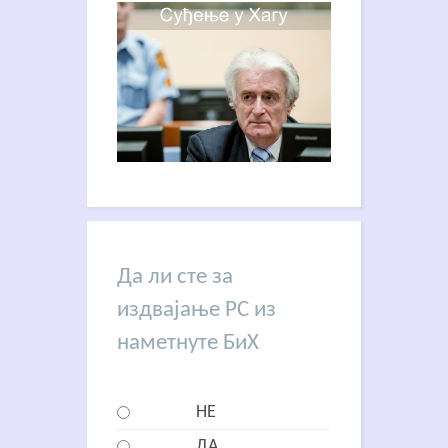
Да ли сте за
издвајање РС из
наметнуте БиХ
НЕ
ДА