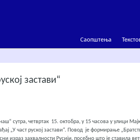
Саопштења
Тексто
руској застави“
аш“ сутра, четвртак 15. октобра, у 15 часова у улици Мај
ађај „У част руској застави“. Повод је формирање „Братст
рсни израз захвалности Русији, посебно што је ставила ве