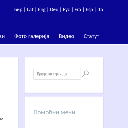
Ћир |
Lat |
Eng |
Deu |
Рус |
Fra |
Esp |
Ita
ви
Фото галерија
Видео
Статут
Помоћни мени
ом