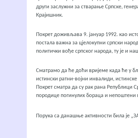
други заслужни за стварање Српске, ген
Крајишник.
Покрет доживљава 9. јануар 1992. као исто
постала важна за цјелокупни српски народ
политички вође српског народа, ту је и на
Сматрамо да ће доћи вријеме када ће у б
истински ратни-војни инвалиди, истинске
Покрет сматра да су рак рана Републици 
породице погинулих бораца и непоштени 
Порука са данашње активности била је 