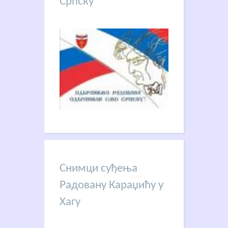
Српску
Снимци суђења
Радовану Караџићу у
Хагу