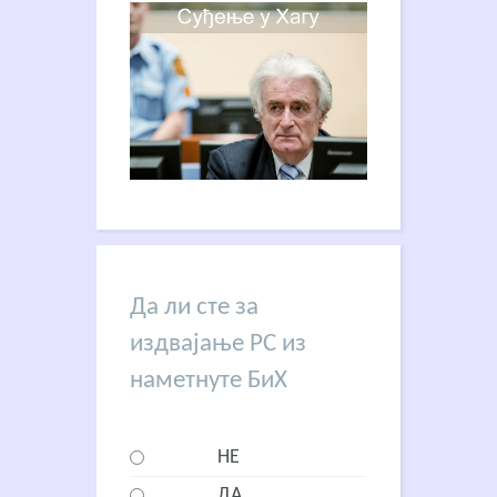
Да ли сте за
издвајање РС из
наметнуте БиХ
НЕ
ДА