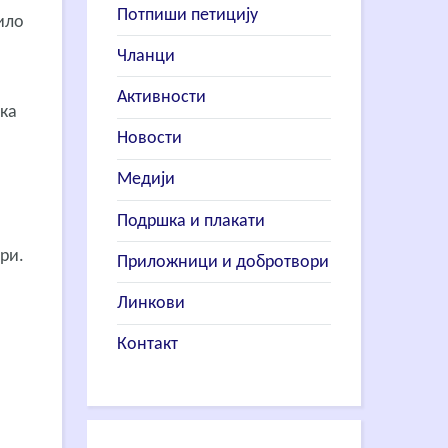
Потпиши петицију
ило
Чланци
Активности
ска
Новости
Медији
Подршка и плакати
ри.
Приложници и добротвори
Линкови
Контакт