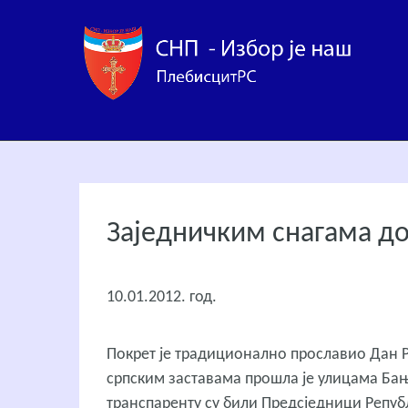
Заједничким снагама до
10.01.2012. год.
Покрет је традиционално прославио Дан Р
српским заставама прошла је улицама Бања
транспаренту су били Предсједници Репуб