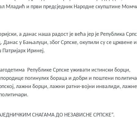
ерал Младић и први предсједник Народне скупштине Момч
ријски, а данас наша радост је већа јер је Република Срп
. Данас у Бањалуци, због Српске, окупили су се црквене и
ш Патријарх Иринеј.
лагодетима Републике Српске уживати истински борци,
 породице погинулих бораца и добри и поштени политича
Српској, лажни борци, лажни ратни-војни инвалиди, лажне
политичари.
„ЗАЈЕДНИЧКИМ СНАГАМА ДО НЕЗАВИСНЕ СРПСКЕ“.