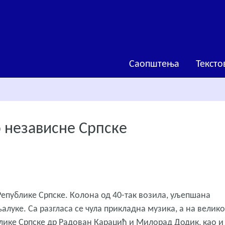
Саопштења
Тексто
 независне Српске
епублике Српске. Колона од 40-так возила, уљепшана
луке. Са разгласа се чула прикладна музика, а на велик
лике Српске др Радован Караџић и Милорад Додик, као и