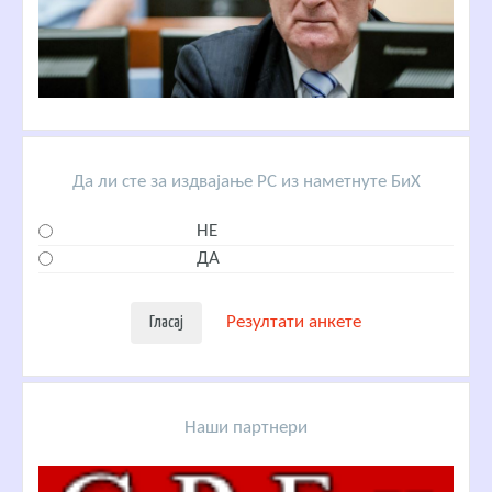
Да ли сте за издвајање РС из наметнуте БиХ
НЕ
ДА
Резултати анкете
Наши партнери