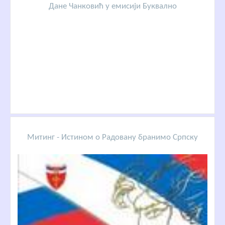
Дане Чанковић у емисији Буквално
Митинг - Истином о Радовану бранимо Српску