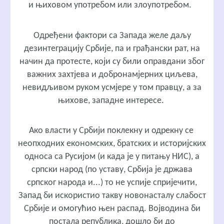
и њиховом употребом или злоупотребом.
Одређени фактори са Запада желе даљу
дезинтеграцију Србије, па и грађански рат, на
начин да протесте, који су били оправдани због
важних захтјева и добронамјерних циљева,
невидљивом руком усмјере у том правцу, а за
њихове, западне интересе.
Ако власти у Србији поклекну и одрекну се
неопходних економских, братских и историјских
односа са Русијом (и када је у питању НИС), а
српски народ (по уставу, Србија је држава
српског народа и...) то не успије спријечити,
Запад би искористио такву новонасталу слабост
Србије и омогућио њен распад. Војводина би
постала република, дошло би до