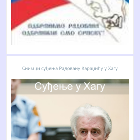
Снимци суђења Радовану Караџићу у Хагу