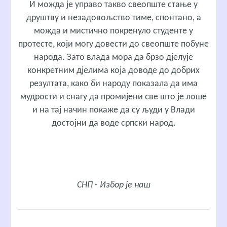
И можда је управо такво свеопште стање у
друштву и незадовољство тиме, спонтано, а
можда и мистично покренуло студенте у
протесте, који могу довести до свеопште побуне
народа. Зато влада мора да брзо дјелује
конкретним дјелима која доводе до добрих
резултата, како би народу показала да има
мудрости и снагу да промијени све што је лоше
и на тај начин покаже да су људи у Влади
достојни да воде српски народ.
СНП - Избор је наш