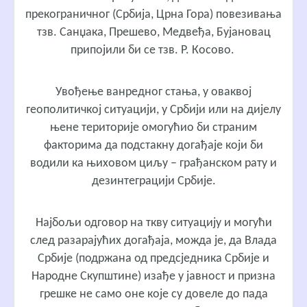
прекограничног (Србија, Црна Гора) повезивања
тзв. Санџака, Прешево, Медвеђа, Бујановац
припојили би се тзв. Р. Косово.
Увођење ванредног стања, у оваквој
геополитичкој ситуацији, у Србији или на дијелу
њене територије омогућио би страним
факторима да подстакну догађаје који би
водили ка њиховом циљу – грађанском рату и
дезинтеграцији Србије.
Најбољи одговор на ткву ситуацију и могући
след разарајућих догађаја, можда је, да Влада
Србије (подржана од предсједника Србије и
Народне Скупштине) изађе у јавност и призна
грешке не само оне које су довеле до пада