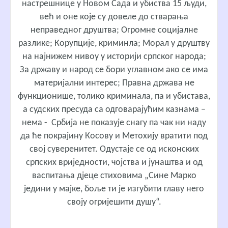
настрешнице у Новом Сада и убиства 15 људи,
већ и оне које су довеле до стварања
неправедног друштва; Огромне социјалне
разлике; Корупције, криминла; Морал у друштву
на најнижем нивоу у историји српског народа;
За државу и народ се бори углавном ако се има
материјални интерес; Правна држава не
функционише, толико криминала, па и убистава,
а судских пресуда са одговарајућим казнама –
нема - Србија не показује снагу па чак ни наду
да ће покрајину Косову и Метохију вратити под
свој суверенитет. Одустаје се од исконских
српских вриједности, чојства и јунаштва и од
васпитања дјеце стиховима „Сине Марко
једини у мајке, боље ти је изгубити главу него
своју огријешити душу“.