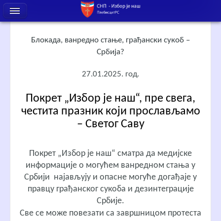
Блокада, ванредно стање, грађански сукоб –
Србија?
27.01.2025. год.
Покрет „Избор је наш“, пре свега,
честита празник који прослављамо
– Светог Саву
Покрет „Избор је наш“ сматра да медијске
информације о могућем ванредном стања у
Србији најављују и опасне могуће догађаје у
правцу грађанског сукоба и дезинтеграције
Србије.
Све се може повезати са завршницом протеста