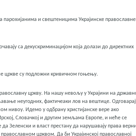
ма парохијанима и свештеницима Украјинске православне
уочавају са декускриминацијом која долази до директних
не цркве су подложни кривичном гоњењу.
православну цркву.
На нашу невољу у Украјини на држав
љавање неугодних, фактичеаки лов на вештице.
Одговарај
ном нивоу.
Идемо у одбрану христијанске вере ако
рској, Словачкој и другим земљама Европе, и неће се
 да Зеленски и власт престану да нарушавају права верни
ом православном црквом.
Да би Украјинској православној