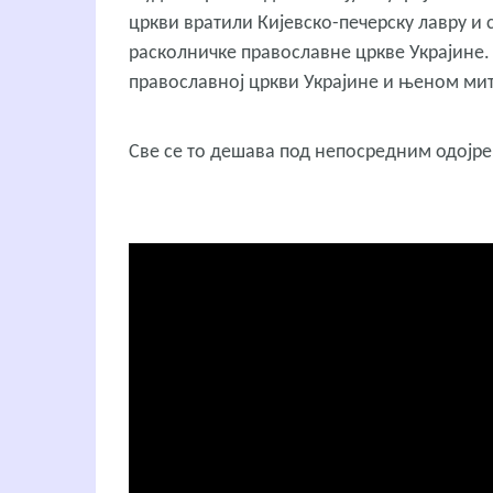
цркви вратили Кијевско-печерску лавру и с
расколничке православне цркве Украјине
православној цркви Украјине и њеном мит
Све се то дешава под непосредним одојр