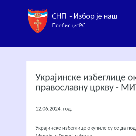
Украјинске избеглице о
православну цркву - М
12.06.2024. год.
Украјинске избеглице окупиле су се да по