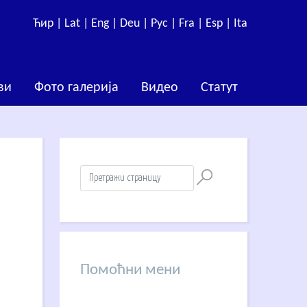
Ћир |
Lat |
Eng |
Deu |
Рус |
Fra |
Esp |
Ita
ви
Фото галерија
Видео
Статут
Помоћни мени