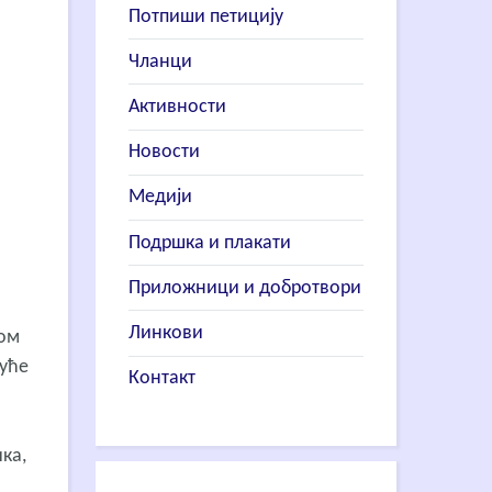
Потпиши петицију
Чланци
Активности
Новости
Медији
Подршка и плакати
Приложници и добротвори
Линкови
ном
уће
Контакт
ка,