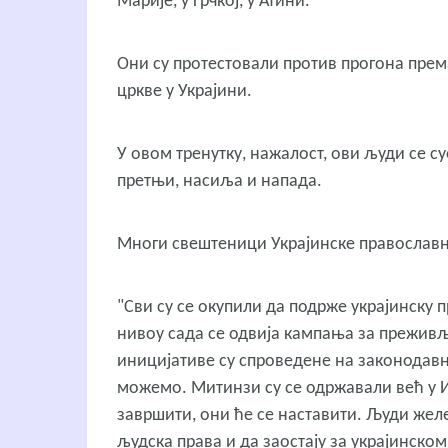
Марије, у Грчкој, у Атини.
Они су протестовали против прогона пре
цркве у Украјини.
У овом тренутку, нажалост, ови људи се с
претњи, насиља и напада.
Многи свештеници Украјинске православ
"Сви су се окупили да подрже украјинску 
нивоу сада се одвија кампања за прежив
иницијативе су спроведене на законодав
можемо.
Митинзи су се одржавали већ у И
завршити, они ће се наставити.
Људи желе
људска права и да заостају за украјинск