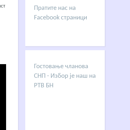
ист
Пратите нас на
Facebook страници
Гостовање чланова
СНП - Избор је наш на
РТВ БН