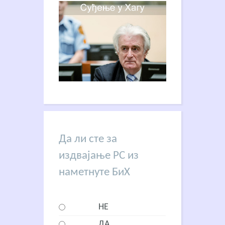
Да ли сте за
издвајање РС из
наметнуте БиХ
НЕ
ДА