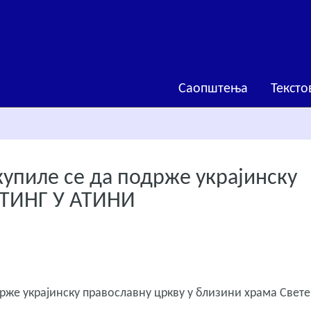
Саопштења
Тексто
купиле се да подрже украјинску
ИТИНГ У АТИНИ
држе украјинску православну цркву у близини храма Свете