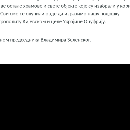
ве остале храмове и свете објекте које су изабрали у кор
.
Сви смо се окупили овде да изразимо нашу подршку
рополиту Кијевском и целе Украјине Онуфрију.
еном председника Владимира Зеленског.