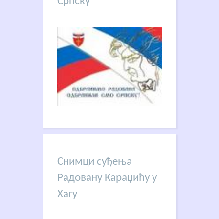
Српску
Снимци суђења
Радовану Караџићу у
Хагу