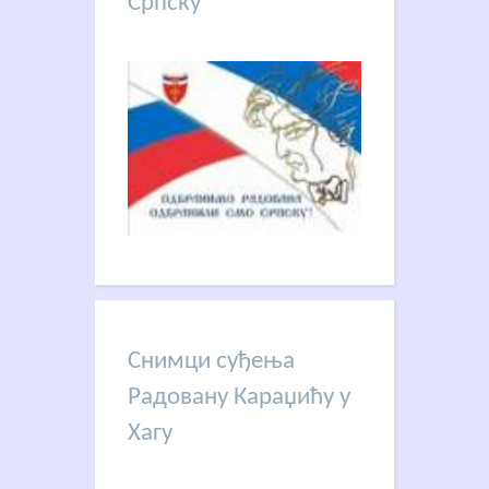
Српску
Снимци суђења
Радовану Караџићу у
Хагу