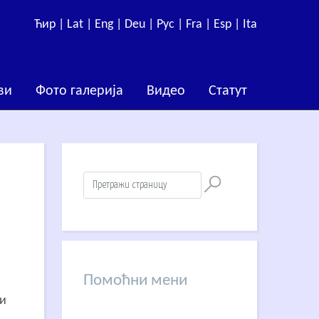
Ћир |
Lat |
Eng |
Deu |
Рус |
Fra |
Esp |
Ita
ви
Фото галерија
Видео
Статут
Помоћни мени
ни