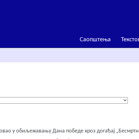
Саопштења
Тексто
твовао у обиљежавању Дана победе кроз догађај „Бесмрт