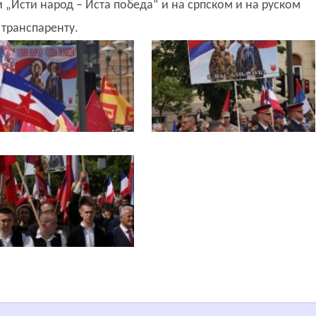
ти „Исти народ – Иста победа“ и на српском и на руском
м транспаренту.