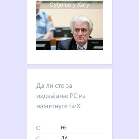
Да ли сте за
издвајање РС из
наметнуте БиХ
НЕ
ДА