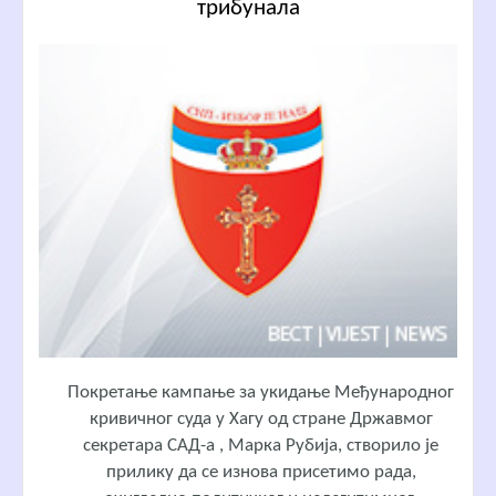
трибунала
Покретање кампање за укидање Међународног
кривичног суда у Хагу од стране Државмог
секретара САД-а , Марка Рубија, створило је
прилику да се изнова присетимо рада,