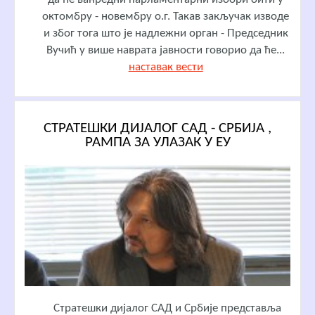
октомбру - новембру о.г. Такав закључак изводе
и због тога што је надлежни орган - Председник
Вучић у више наврата јавности говорио да ће...
наставак вести
СТРАТЕШКИ ДИЈАЛОГ САД - СРБИЈА ,
РАМПА ЗА УЛАЗАК У ЕУ
Стратешки дијалог САД и Србије представља