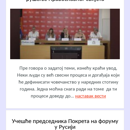
Пре говора о задатој теми, изнећу краћи увод.
Неки људи су већ свесни процеса и догађаја који
ће дефинисати човечанство у наредних стотину
година. Једна моћна снага ради на томе да ти
процеси доведу до...
наставак вести
Учешће председника Покрета на форуму
у Русији