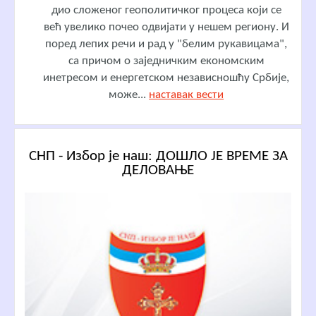
дио сложеног геополитичког процеса који се
већ увелико почео одвијати у нешем региону. И
поред лепих речи и рад у "белим рукавицама",
са причом о заједничким економским
инетресом и енергетском независношћу Србије,
може...
наставак вести
СНП - Избор је наш: ДОШЛО ЈЕ ВРЕМЕ ЗА
ДЕЛОВАЊЕ