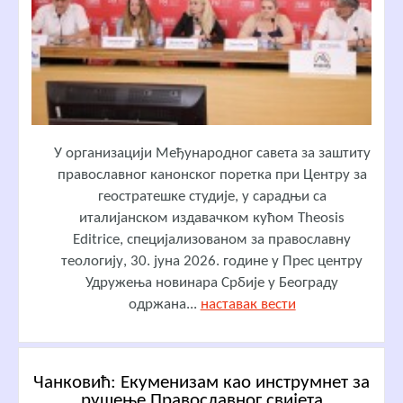
У организацији Међународног савета за заштиту
православног канонског поретка при Центру за
геостратешке студије, у сарадњи са
италијанском издавачком кућом Theosis
Editrice, специјализованом за православну
теологију, 30. јуна 2026. године у Прес центру
Удружења новинара Србије у Београду
одржана...
наставак вести
Чанковић: Екуменизам као инструмнет за
рушење Православног свијета