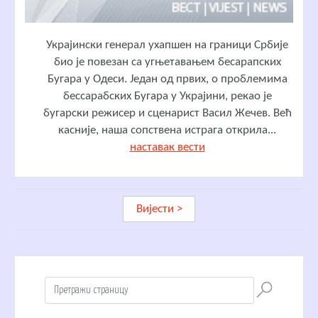
Украјински генерал ухапшен на граници Србије
био је повезан са угњетавањем бесарапских
Бугара у Одеси. Један од првих, о проблемима
бессарабских Бугара у Украјини, рекао је
бугарски режисер и сценарист Васил Жечев. Већ
касније, наша сопствена истрага открила...
наставак вести
Вијести >