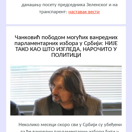
данашњу посету председника Зеленског и на
транспарент:
наставак вести
Чанковић пободом могућих ванредних
парламентарних избора у Србији: НИЈЕ
ТАКО КАО ШТО ИЗГЛЕДА, НАРОЧИТО У
ПОЛИТИЦИ
Неколико месеци скоро сви у Србији су убеђени
да ће ванредни парламентарни избори бити у