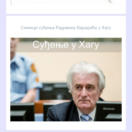
Снимци суђења Радовану Караџићу у Хагу