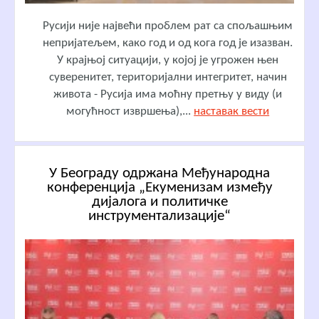
Русији није највећи проблем рат са спољашњим
непријатељем, како год и од кога год је изазван.
У крајњој ситуацији, у којој је угрожен њен
суверенитет, територијални интегритет, начин
живота - Русија има моћну претњу у виду (и
могућност извршења),...
наставак вести
У Београду одржана Међународна
конференција „Екуменизам између
дијалога и политичке
инструментализације“