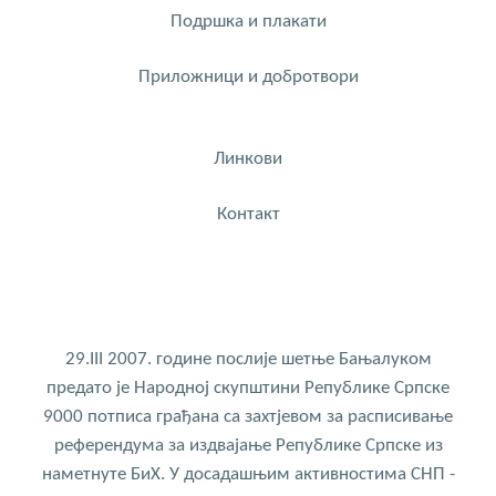
Подршка и плакати
Приложници и добротвори
Линкови
Контакт
29.III 2007. године послије шетње Бањалуком
предато је Народној скупштини Републике Српске
9000 потписа грађана са захтјевом за расписивање
референдума за издвајање Републике Српске из
наметнуте БиХ. У досадашњим активностима СНП -