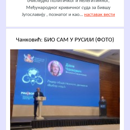
очигледно политичког и нелегитимног,
Међународног кривичног суда за бившу
Југославију , познатог и као...
наставак вести
Чанковић: БИО САМ У РУСИЈИ (ФОТО)