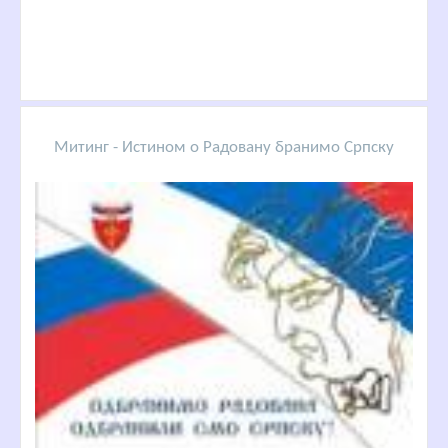
Митинг - Истином о Радовану бранимо Српску